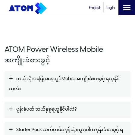
English
Login
ATOM Power Wireless Mobile
အကျိုးခံစားခွင့်
ဘယ်လိုအခြေအနေတွင်Mobileအကျိုးခံစားခွင့် ရယူနိုင်
သလဲ။
ဖုန်းနံပတ် ဘယ်နှခုရယူနိုင်ပါလဲ?
Starter Pack သက်တမ်းကုန်ဆုံးသွားပါက ဖုန်းခံစားခွင့် ရ