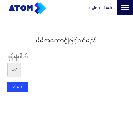
English
Login
မိမိအကောင့်ဖြင့်ဝင်မည်
ဖုန်းနံပါတ်
09
၀င်မည်