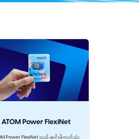
ATOM Power FlexiNet
M Power FlexiNet သည် ဆင်းမ်ကတ်သုံး