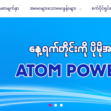
မစာမျက်နှာ
အမေးများသောမေးခွန်းများ
စက်ပိုင်ရှင