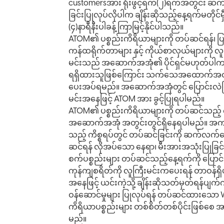
customersအား ရုံးဖွင့်ရက်(၂)ရက်အတွင်း ဆက်သွယ
ခြင်းပြုလုပ်လိုပါက ချိန်းဆိုသည့်နေ့ရက်မတိ
(၄)နာရီနီးပါခန့် ကြာမြင့်နိုင်ပါသည်။
ATOM၏ ပစ္စည်းကိရိယာများကို တပ်ဆင်ရန်၊ ပြုပြင
ကန်ထရိုက်တာများ နှင့် ကိုယ်စာလှယ်များကို
မင်းသည် အဆောက်အအုံ၏ ပိုင်ရှင်မဟုတ်ပါက ပိုင
ရရှိထားသူဖြစ်ကြောင်း သက်သေအထောက်အထားမ
ပေးအပ်ရမည်။ အဆောက်အအုံတွင် ပြောင်းလဲပြင်
မင်းအနေဖြင့် ATOM အား ခွင့်ပြုရပါမည်။
ATOM၏ ပစ္စည်းကိရိယာများကို တပ်ဆင်သည့် 
အဆောက်အအုံ အတွင်းတွင်ရှိနေရပါမည်။ အကယ်၍
သည့် ကိစ္စရပ်တွင် တပ်ဆင်ခြင်းကို ဆက်လက်
ဆင်ရန် လိုအပ်သော နေရာ၊ မီးအားအသုံးပြုခြင
စက်ပစ္စည်းများ တပ်ဆင်သည့်နေ့ရက်ကို ပြောင်း
ကုန်ကျစရိတ်ကို လူကြီးမင်းကပေးရန် တာဝန်ရှ
အနေဖြင့် ယင်းကဲ့သို့ ချိန်းဆိုသတ်မှတ်ရန်
ဝန်ဆောင်မှုများ ပြုလုပ်ရန် တပ်ဆင်ထားသော Wi-
ကိရိယာပစ္စည်းများ တစ်စိတ်တစ်ပိုင်းဖြစ်စေ အ
မည်။