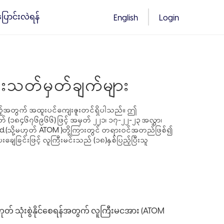
်ပြောင်းလဲရန်
English
Login
်းသတ်မှတ်ချက်များ
ဲသည့်အတွက် အထူးပင်ကျေးဇူးတင်ရှိပါသည်။ ဤ
မှတ် (၁၈၄၆၇၆၉၆၆) ဖြင့် အမှတ် ၂၂၁၊ ၁၇-၂၂-၂၃ အလွှာ၊
td.(သို့မဟုတ် ATOM )တို့ကြားတွင် တရားဝင်အတည်ဖြစ်၍
ျေခြင်းဖြင့် လူကြီးမင်းသည် (၁၈)နှစ်ပြည့်ပြီးသူ
တ် သုံးစွဲနိုင်စေရန်အတွက် လူကြီးမငအား (ATOM