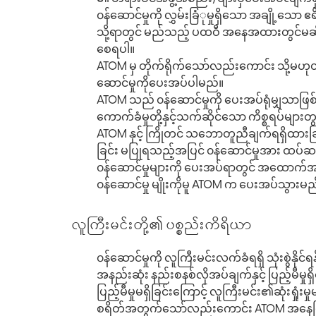
၀န်ဆောင်မှုကို လွှမ်းခြံုမှုရှိသော အချို့သော ဧရ
သို့ရာတွင် မည်သည့် ပထဝီ အနေအထားတွင်မဆို ၀န်
စေရပါ။
ATOM မှ တိုက်ရိုက်သော်လည်းကောင်း သို့မဟု
ဆောင်မှုကိုပေးအပ်ပါမည်။
ATOM သည် ၀န်ဆောင်မှုကို ပေးအပ်ရုံမျှသာဖြစ
ကောက်ခံမှုတို့နှင့်သက်ဆိုင်သော ကိစ္စရပ်များတ
ATOM နှင့် ကြိုတင် သဘောတူညီချက်ရရှိထားခြင်း
ခြင်း မပြုရသည့်အပြင် ၀န်ဆောင်မှုအား ထပ်ဆင့်
၀န်ဆောင်မှုများကို ပေးအပ်ရာတွင် အထောက်အကူ
၀န်ဆောင်မှု မျိုးကိုမူ ATOM က ပေးအပ်သွားမည
လူကြီးမင်းတို့၏ ပစ္စည်းကိရိယာ
၀န်ဆောင်မှုကို လူကြီးမင်းလက်ခံရရှိ သုံးစွဲန
အနည်းဆုံး နည်းစနစ်လိုအပ်ချက်နှင့် ပြည့်မီမ
ပြည့်မီမှုမရှိခြင်းကြောင့် လူကြီးမင်း၏ဆုံးရှု
စရိတ်အတွက်သော်လည်းကောင်း ATOM အနေဖြင့