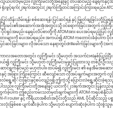
်ပါလိမ့်မည်။ လူကြီးမင်းတို့အနေဖြင့် တပ်ဆင်မည့် နေ့ရက်နှင့်အချိန
ုင်မှီ ရုံးဖွင့်ရက်(၂)ရက်အတွင်း(၂)ရက်ကြိုတင်အကြာင်းကြားရမည်။
်ထိန်းသိမ်းရန်၊ စစ်ဆေးရန်၊ ပြင်ဆင်ရန် နှင့် ဖြုတ်ချခြင်းတို့ပြုရ
 လူကြီးမင်း၏အဆောက်အအုံအတွင်းသို့ ၀င်ရောက်ခြင်းအတွက် လူကြီးမ
်ရှင်အမည်၊ နေရပ်လိပ်စာတို့ကို ATOMအား ပေးအပ်ရမည့်ပြင် လူကြီး
ျားကို ပေးအပ်ရမည်။ အကယ်၍ ATOM ကတောင်းခံခဲ့ပါက ပိုင်ရှ
ဆင်ခြင်းများ၊ လိုအပ်သော နေရာတွင်drillဖေါက်ခြင်းများကို (အကယ
ကာလအတောအတွင်း လူကြီးမင်း သို့မဟုတ် အသက်(၁၈)နှစ်ပြည့်ပြီး
 လူကြီးမင်း သို့မဟုတ် လူကြီးမင်းမှခွင့်ပြုထားသူ တစ်ဦးဦးသည
ဆောင်ရွက်နိုင်မည် မဟုတ်ပါ။ ထပ်မံ၍ လူကြီးမင်း ၏ နေအိမ်အဆေ
်းနှင့် အခြား ကြိုးကြောင်း ဆီလျော်သော လိုအပ်ချက်များအတွက် လ
လဲရွေ့ဆို်င်းခြင်းနှင့်စပ်လျဉ်း၍ ဤကဲ့သို့ ပြောင်းလဲရွှေ့ဆိုင်
ိပါသည်။ လူကြီးမင်းတို့အနေဖြင့် ယင်းကို (၂၁)ရက်အတွင်း ပြန်လည
ပျက်ကွက်ခဲ့ပါက ဤစည်းကမ်းသတ်မှတ်ချက်များကို ATOM ကရပ်စဲနိုင်
Fi router နှင့် ကိရိယာအစိတ်အပိုင်းတို့သည် AML ပိုင်ဆိုင်သည့် ပ
ားလုံးဖြစ်စေ ပျက်ဆီးခဲ့ပါက သို့မဟုတ် ပျောက်ဆုံးခဲ့ပါက သုံးစွဲသ