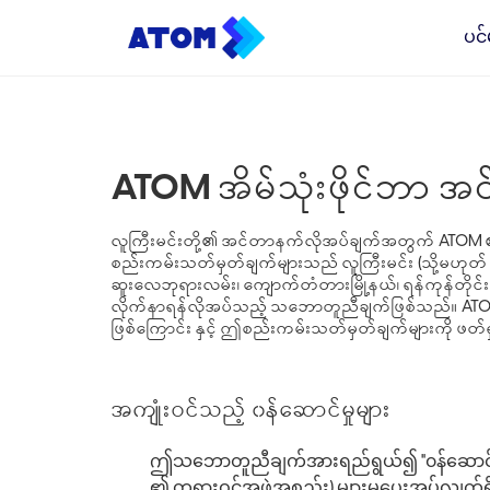
ပင်
ATOM အိမ်သုံးဖိုင်ဘာ 
လူကြီးမင်းတို့၏ အင်တာနက်လိုအပ်ချက်အတွက် ATOM ၏ မ
စည်းကမ်းသတ်မှတ်ချက်များသည် လူကြီးမင်း (သို့မဟုတ် သု
ဆူးလေဘုရားလမ်း၊ ကျောက်တံတားမြို့နယ်၊ ရန်ကုန်တိုင
လိုက်နာရန်လိုအပ်သည့် သဘောတူညီချက်ဖြစ်သည်။ ATOM ၏ မြန
ဖြစ်ကြောင်း နှင့် ဤစည်းကမ်းသတ်မှတ်ချက်များကို ဖတ်ရ
အကျုံးဝင်သည့် ၀န်ဆောင်မှုများ
ဤသဘောတူညီချက်အားရည်ရွယ်၍ "၀န်ဆောင်မှု" ဆ
၏ တရားဝင်အဖွဲ့အစည်း) များမှပေးအပ်လျက်ရှ