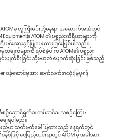
န် ATOMမှ လူကြီးမင်းတို့နေရာ၊ အဆောက်အအုံတွင်
M Equipment)။ ATOM ၏ ပစ္စည်းကိရိယာများကို
လူကြီးမင်းအားခွင့်ပြုပေးထားခြင်းဖြစ်ပါသည်။
ှတ်ချက်များကို ရပ်စဲခဲ့ပါက ATOM၏ ပစ္စည်း
းပျက်စီးခြင်း သို့မဟုတ် ပျောက်ဆုံးခြင်းဖြစ်သည့်
iber ဝန်ဆောင်မှုအား ဆက်လက်အသုံးမြ့ပုရန်
ာ စီစဉ်ဆောင်ရွက်ခ၊ တပ်ဆင်ခ၊ လစဉ်ကြေး/
ေးချေရပါမည်။
ေရမည်ဟု သတ်မှတ်ဖေါ်ပြထားသည့် နေ့ရက်တွင်
စနစ်ဖြင့် ငွေဖြည့်တင်းရာတွင် ATOM မှ အခါအား