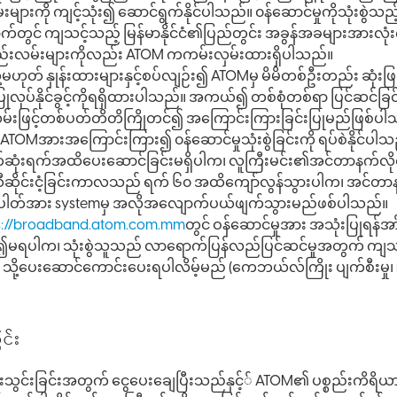
များကို ကျင့်သုံး၍ ဆောင်ရွက်နိုင်ပါသည်။ ၀န်ဆောင်မှုကိုသုံး
် ကျသင့်သည့် မြန်မာနိုင်ငံ၏ပြည်တွင်း အခွန်အခများအားလုံးကိ
့် နည်းလမ်းများကိုလည်း ATOM ကကမ်းလှမ်းထားရှိပါသည်။
ုတ် နှုန်းထားများနှင့်စပ်လျဉ်း၍ ATOMမှ မိမိတစ်ဦးတည်း ဆုံးဖြတ
ု ပြုလုပ်နိုင်ခွင့်ကိုရရှိထားပါသည်။ အကယ်၍ တစ်စုံတစ်ရာ ပြင်ဆင်ခြင
 နည်းလမ်းဖြင့်တစ်ပတ်တိတိကြိုတင်၍ အကြောင်းကြားခြင်းပြုမည်ဖြစ
ါက ATOMအားအကြောင်းကြား၍ ၀န်ဆောင်မှုသုံးစွဲခြင်းကို ရပ်စဲနိုင်ပါ
းရက်အထိပေးဆောင်ခြင်းမရှိပါက၊ လူကြီးမင်း၏အင်တာနက်လိုင်းအ
ဆိုင်းငံ့ခြင်းကာလသည် ရက် ၆၀ အထိကျော်လွန်သွားပါက၊ အင်တာန
ါနံပါတ်အား systemမှ အလိုအလျောက်ပယ်ဖျက်သွားမည်ဖစ်ပါသည်။
s://broadband.atom.com.mm
တွင် ဝန်ဆောင်မှုအား အသုံးပြုရ
ု၍မရပါက၊ သုံးစွဲသူသည် လာရောက်ပြန်လည်ပြင်ဆင်မှုအတွက် ကျသင့
 သို့ပေးဆောင်ကောင်းပေးရပါလိမ့်မည် (ကေဘယ်လ်ကြိုး ပျက်စီးမှု၊ r
င်း
င်းသွင်းခြင်းအတွက် ငွေပေးချေပြီးသည်နှင့်် ATOM၏ ပစ္စည်းကိရိယာ