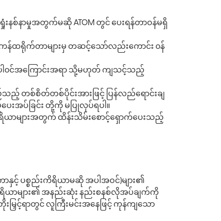
ရှုံးနစ်နာမှုအတွက်မဆို ATOM တွင် ပေးရန်တာဝန်မရှိ
ခံ ကန်ထရိုက်တာများမှ တဆင့်သော်လည်းကောင်း ၀န်
ောပါ၀င်အကြောင်းအရာ သို့မဟုတ် ကျသင့်သည့်
ည်သည့် တစ်စိတ်တစ်ပိုင်းအားဖြင့် ပြန်လည်ရောင်းချ
ပေးအပ်ခြင်း တို့ကို မပြုလုပ်ရပါ။
ကိရိယာများအတွက် ထိန်းသိမ်းစောင့်ရှောက်ပေးသည့်
ပြူတာနှင့် ပစ္စည်းကိရိယာမဆို အပါအဝင်)များ၏
း ကိရိယာများ၏ အနည်းဆုံး နည်းစနစ်လိုအပ်ချက်ကို
်တိုးမြှင့်ရာတွင် လူကြီးမင်းအနေဖြင့် ကုန်ကျသော