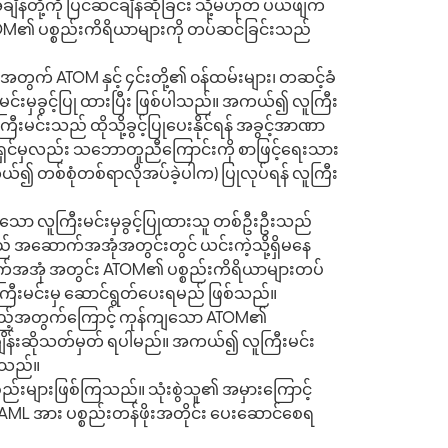
်တို့ကို ပြင်ဆင်ချိန်ဆိုခြင်း သို့မဟုတ် ပယ်ဖျက်
 ATOM၏ ပစ္စည်းကိရိယာများကို တပ်ဆင်ခြင်းသည်
န်အတွက် ATOM နှင့် ၄င်းတို့၏ ၀န်ထမ်းများ၊ တဆင့်ခံ
င်းမှခွင့်ပြု ထားပြီး ဖြစ်ပါသည်။ အကယ်၍ လူကြီး
မင်းသည် ထိုသို့ခွင့်ပြုပေးနိုင်ရန် အခွင့်အာဏာ
င်မှလည်း သဘောတူညီကြောင်းကို စာဖြင့်ရေးသား
်၍ တစ်စုံတစ်ရာလိုအပ်ခဲ့ပါက) ပြုလုပ်ရန် လူကြီး
သော လူကြီးမင်းမှခွင့်ပြုထားသူ တစ်ဦးဦးသည်
် အဆောက်အအုံအတွင်းတွင် ယင်းကဲ့သို့ရှိမနေ
ာက်အအုံ အတွင်း ATOM၏ ပစ္စည်းကိရိယာများတပ်
ူကြီးမင်းမှ ဆောင်ရွတ်ပေးရမည် ဖြစ်သည်။
းခဲ့ရသည့်အတွက်ကြောင့် ကုန်ကျသော ATOM၏
်ချိန်းဆိုသတ်မှတ် ရပါမည်။ အကယ်၍ လူကြီးမင်း
ပါသည်။
စ္စည်းများဖြစ်ကြသည်။ သုံးစွဲသူ၏ အမှားကြောင့်
ူမှAML အား ပစ္စည်းတန်ဖိုးအတိုင်း ပေးဆောင်စေရ