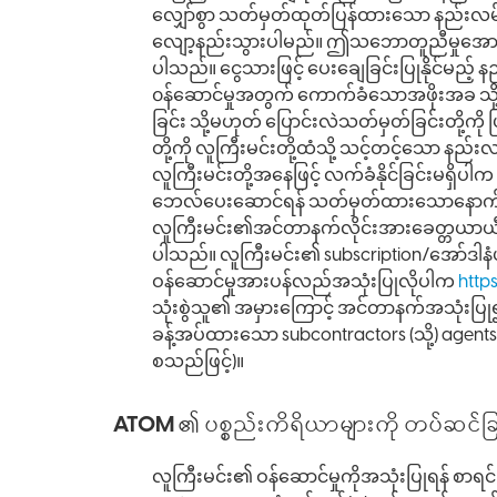
လျှော်စွာ သတ်မှတ်ထုတ်ပြန်ထားသော နည်းလမ်း
လျော့နည်းသွားပါမည်။ ဤသဘောတူညီမှုအောက်တွင
ပါသည်။ ငွေသားဖြင့် ပေးချေခြင်းပြုနိုင်မည
၀န်ဆောင်မှုအတွက် ကောက်ခံသောအဖိုးအခ သို့မဟ
ခြင်း သို့မဟုတ် ပြောင်းလဲသတ်မှတ်ခြင်းတို့ကိ
တို့ကို လူကြီးမင်းတို့ထံသို့ သင့်တင့်သော
လူကြီးမင်းတို့အနေဖြင့် လက်ခံနိုင်ခြင်းမရှိပ
ဘေလ်ပေးဆောင်ရန် သတ်မှတ်ထားသောနောက်ဆုံ
လူကြီးမင်း၏အင်တာနက်လိုင်းအားခေတ္တယာယီ
ပါသည်။ လူကြီးမင်း၏ subscription/အော်ဒ
ဝန်ဆောင်မှုအားပန်လည်အသုံးပြုလိုပါက
http
သုံးစွဲသူ၏ အမှားကြောင့် အင်တာနက်အသုံးပြ
ခန့်အပ်ထားသော subcontractors (သို့) agents
စသည်ဖြင့်)။
ATOM ၏ ပစ္စည်းကိရိယာများကို တပ်ဆင်ခြ
လူကြီးမင်း၏ ဝန်ဆောင်မှုကိုအသုံးပြုရန် စာရ