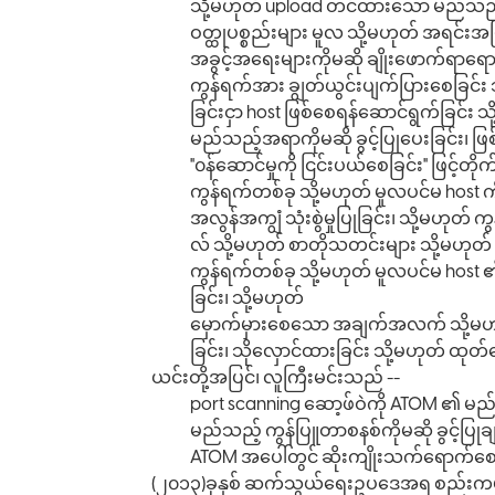
သို့မဟုတ် upload တင်ထားသော မည်သည့် ဖိ
ဝတ္ထုပစ္စည်းများ မူလ သို့မဟုတ် အရင်း
အခွင့်အရေးများကိုမဆို ချိုးဖောက်ရာရောက
ကွန်ရက်အား ချွတ်ယွင်းပျက်ပြားစေခြင်
ခြင်းငှာ host ဖြစ်စေရန်ဆောင်ရွက်ခြင်း
မည်သည့်အရာကိုမဆို ခွင့်ပြုပေးခြင်း၊ ဖြ
"၀န်ဆောင်မှုကို ငြင်းပယ်စေခြင်း" ဖြင့်တိုက်
ကွန်ရက်တစ်ခု သို့မဟုတ် မူလပင်မ host ကို
အလွန်အကျွံ သုံးစွဲမှုပြုခြင်း၊ သို့မဟုတ
လ် သို့မဟုတ် စာတိုသတင်းများ သို့မဟုတ
ကွန်ရက်တစ်ခု သို့မဟုတ် မူလပင်မ host ၏ 
ခြင်း၊ သို့မဟုတ်
မှောက်မှားစေသော အချက်အလက် သို့မဟုတ် မှ
ခြင်း၊ သိုလှောင်ထားခြင်း သို့မဟုတ် ထုတ
ယင်းတို့အပြင်၊ လူကြီးမင်းသည် --
port scanning ဆော့ဖ်ဝဲကို ATOM ၏ မည်
မည်သည့် ကွန်ပြူတာစနစ်ကိုမဆို ခွင့်ပြု
ATOM အပေါ်တွင် ဆိုးကျိုးသက်ရောက်စေသည
(၂၀၁၃)ခုနှစ် ဆက်သွယ်ရေးဥပဒေအရ စည်းကမ်