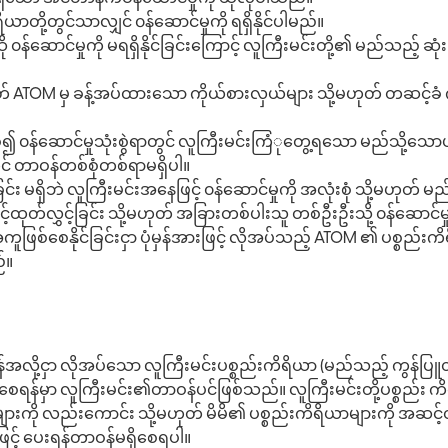
ိယာတို့တွင်သာလျှင် ၀န်ဆောင်မှုကို ရရှိနိုင်ပါမည်။
ဆောင်မှုကို မရရှိနိုင်ခြင်းကြောင့် လူကြီးမင်းတို့၏ မည်သည့် ဆုံး
တ် ATOM မှ ခန့်အပ်ထားသော ကိုယ်စားလှယ်များ သို့မဟုတ် တဆင့်
်၍ ၀န်ဆောင်မှုသုံးစွဲရာတွင် လူကြီးမင်းကြံုတွေ့ရသော မည်သို့သ
ွင် တာဝန်တစ်စုံတစ်ရာမရှိပါ။
 မရှိဘဲ လူကြီးမင်းအနေဖြင့် ၀န်ဆောင်မှုကို အလုံးစုံ သို့မဟုတ် မ
ထုတ်လွှင့်ခြင်း သို့မဟုတ် အခြားတစ်ပါးသူ တစ်ဦးဦးသို့ ၀န်ဆောင်မှု
ဖြစ်စေနိုင်ခြင်းငှာ ပုံမှန်အားဖြင့် လိုအပ်သည့် ATOM ၏ ပစ္စည်း
်။
ိုင်ရန်အလို့ငှာ လိုအပ်သော လူကြီးမင်းပစ္စည်းကိရိယာ (မည်သည့် ကွန်
ှုရှိစေရန်မှာ လူကြီးမင်း၏တာဝန်ပင်ဖြစ်သည်။ လူကြီးမင်းတို့ပစ္စည်
ံးမှုများကို လည်းကောင်း သို့မဟုတ် မိမိ၏ ပစ္စည်းကိရိယာများကို အဆင့
် ပေးရန်တာဝန်မရှိစေရပါ။