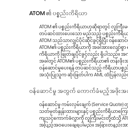
ATOM ၏ ပစ္စည်းကိရိယာ
ATOM ၏ ပစ္စည်းကိရိယာဟုဆိုရာတွင် လူကြီးမင်
တပ်ဆင်ထားပေးသော မည်သည့် ပစ္စည်းကိရိယာ(မ
ATOM သည်သာလျှင်ပိုင်ဆိုင်ခွင့်ရှိပြီး ၀န်ဆော
ATOM၏ ပစ္စည်းကိရိယာကို အခါအားလျော်စွာ ပြ
ကိရိယာကို ဖြုတ်ချပိုင်ခွင့်လည်း ရှိပါသည်။ 
အခါတွင် ATOM၏ ပစ္စည်းကိရိယာ၏ တန်းဖိုးအ
ဝန်ဆောင်မှုပေးရန် တပ်ဆင်သည့် ကိရိယာပစ္စည်
အသုံးပြုသူက ဆုံးဖြတ်ပါက AML ထံပြန်လည်
၀န်ဆောင်မှု အတွက် ကောက်ခံမည့်အဖိုးအ
၀န်ဆောင်မှု ကမ်းလှမ်းချက် (Service Quote
သတ်မှတ်နှုန်းထားများနှင့် ပစ္စည်းကိရိယာက
ကျသင့်ကောက်ခံလွှာကို လူကြီးမင်းတို့ထံသို
အပြည့်အဝပေးချေရပါမည်။ အခြားတနည်းအားဖြင့် 