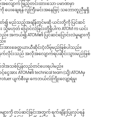
စွဲသည့်အလျောက် ဖြည့်တင်းထားသော ပမာဏမှာ
ု ပေးချေရန် လူကြီးမင်းအနေဖြင့် သဘောတူညီမှုရှိ
်၍ မည်သည့်အချိန်တွင်မဆို ယင်းတို့ကို ပြင်ဆင်
်း သို့မဟုတ် ပြောင်လဲခြင်းတို့ရှိပါက ATOM က ယင်း
်ပါသည်။ အကယ်၍ ATOM၏ ပြင်ဆင်ပြောင်းလဲမှုများကို
သည်။
ားခေတ္တယာယီဆိုင်းငံ့လိမ့်မည်ဖြစ်ပါသည်။
က်လိုင်းသည် အလိုအလျောက်ရပ်ဆိုင်းသွားမည်ဖြစ်
န်အာ်ဒါအသစ်ပြန်လည်တင်ပေးရပါမည်။
်ငွေအား ATOM၏ technical team (သို့) ATOMမှ
otuer ပျက်စီးမှု၊ ကေဘယ်လ်ကြိုးလျော့ရဲမှု၊
များကို တပ်ဆင်ခြင်းအတွက် ရက်ချိန်းပြုလုပ်ရန်