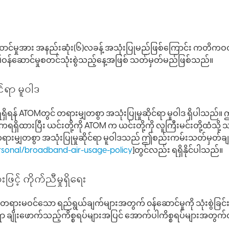
န်ဆောင်မှုအား အနည်းဆုံး(၆)လခန့် အသုံးပြုမည်ဖြစ်ကြောင်း ကတိ
၏ဝန်ဆောင်မှုစတင်သုံးစွဲသည့်နေ့အဖြစ် သတ်မှတ်မည်ဖြစ်သည်။
င်ရာ မူဝါဒ
ာရရှိရန် ATOMတွင် တရားမျှတစွာ အသုံးပြုမှုဆိုင်ရာ မူဝါဒ ရှိပါသည်
TOM ကရရှိထားပြီး ယင်းတို့ကို ATOM က ယင်းတို့ကို လူကြီးမင်းတို့ထံ
ားမျှတစွာ အသုံးပြုမှုဆိုင်ရာ မူဝါဒသည် ဤစည်းကမ်းသတ်မှတ်ချ
onal/broadband-air-usage-policy
]တွင်လည်း ရရှိနိုင်ပါသည်။
ဖြင့် ကိုက်ညီမှုရှိရေး
ားမဝင်သော ရည်ရွယ်ချက်များအတွက် ၀န်ဆောင်မှုကို သုံးစွဲခြင်းမ
ာ ချိုးဖောက်သည့်ကိစ္စရပ်များအပြင် အောက်ပါကိစ္စရပ်များအတွက်လည်း