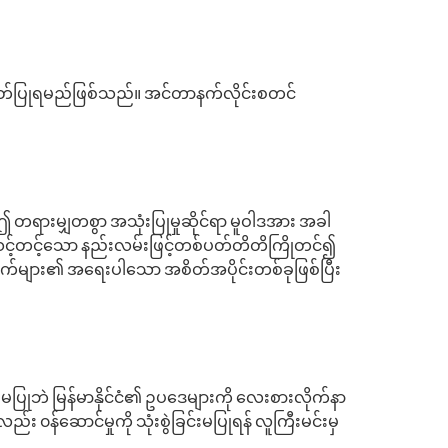
ကဝတ်ပြုရမည်ဖြစ်သည်။ အင်တာနက်လိုင်းစတင်
။ ဤ တရားမျှတစွာ အသုံးပြုမှုဆိုင်ရာ မူဝါဒအား အခါ
သို့ သင့်တင့်သော နည်းလမ်းဖြင့်တစ်ပတ်တိတိကြိုတင်၍
က်များ၏ အရေးပါသော အစိတ်အပိုင်းတစ်ခုဖြစ်ပြီး
ပြုဘဲ မြန်မာနိုင်ငံ၏ ဥပဒေများကို လေးစားလိုက်နာ
 ၀န်ဆောင်မှုကို သုံးစွဲခြင်းမပြုရန် လူကြီးမင်းမှ