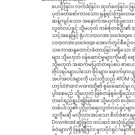
ပေးပို့ခြင်း၊ လက်ခံခြင်း၊ ထုတ်ဝေခြင်း၊ ဖ
ပုတ်ခတ်စော်ကားသော၊ ရုန့်ရင်းကြမ်းတမ
ဆန့်ကျင်သော၊ အနှောက်အယှက်ပြုသော သို့မဟု
လွတ်လပ်ခွင့် သို့မဟုတ် တစ်စုံတစ်ဦး၏ အ
သင့်အနေဖြင့် ရုံး/corporate package
corporate package အောက်တွင်စီစဉ်ဝယ်ယူ
သဘောဆန္ဒတောင်းခံထားခြင်းမရှိသော အီးမ
များ သို့မဟုတ် ၀န်ဆောင်မှုများကိုမဆို ရော
သို့မဟုတ် အဆက်မပြတ်တရပ်စပ် စာပေးပို့
(ဗိုင်းရပ်များပါသော ဖိုင်များ၊ မှောက်မ
အပါအဝင်)များကို ယင်းတို့သည် ATOM သို့မ
ဟာ့ဒ်ဝဲ(hard ware)တို့၏ စွမ်းဆောင်မှု၊ 
ပွါးစေမည် သို့မဟုတ် ဖြစ်တန်စွမ်းရှိမည
တမင်ရည်ရွယ်၍ဖြစ်စေ သို့မဟုတ် ပေါ့လျော
တစ်ပါးသူ၏ ပုဂ္ဂိုလ်ရေးလွတ်လပ်ခွင့်များက
သူ့ကိုမဆို မလိုလားအပ်သော စိတ်ခံစားချက
Download ဆွဲခြင်း၊ တပ်ဆင်အသုံးပြုခြင်း
ဖ်ဝဲများကို ဖြန့်ချီခြင်း၊ မူလပိုင်ရှင်