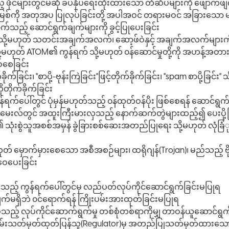
ုင်များတွင်မဆို ခပ်နှိပ်ရေးထိုးထားသော တံဆိပ်များကို ဖျောက်ဖျက
အမြစ်ကို အတုအပ ပြုလုပ်ခြင်းတို့ အပါအဝင် တရားမဝင် အခြားသော မ
်သည့် ဆောင်ရွက်ချက်များကို ခွင့်ပြုပေးခြင်း
း သို့မဟုတ် သတင်းအချက်အလက်၊ ဆော့ဖ်ဝဲနှင့် အချက်အလက်များကို
 သို့မဟုတ် ATOM၏ ကွန်ရက် သို့မဟုတ် ၀န်ဆောင်မှုတို့ကို အဟန့်အတာ
စ်စေခြင်း
ခိုက်ခြင်း၊ "စာပို့-ဗုန်းကြဲခြင်း"ဖြင့်တိုက်ခိုက်ခြင်း၊ "spam စာပို့ခြင
တိုက်ခိုက်ခြင်း
် ကွန်ရက်ပေါ်တွင် ပုံမှန်မဟုတ်သည့် ၀န်ထုတ်ဝန်ပိုး ဖြစ်စေရန် ဆောင်
် မေးလ်တွင် အထူးကြီးမားလှသည့် နောက်ဆက်တွဲများထည့်၍ ပေးပို့ခ
သုံးစွဲသူအစစ်အမှန် ခွဲခြားစစ်ဆေးအတည်ပြုရေး သို့မဟုတ် လုံခြံုရေး
ောက်မှားစေသော အစီအစဉ်များ၊ ထရိုဂျန်(Trojan)၊ မည်သည့် ဗိုင်းရပ
်ဝေပေးခြင်း
သည့် ကွန်ရက်ပေါ်တွင်မှ လည်ပတ်လုပ်ကိုင်ဆောင်ရွက်ခြင်းမပြုရ
ချက်မရှိဘဲ ၀င်ရောက်ရန် ကြိုးပမ်းအားထုတ်ခြင်းမပြုရ
့် လုပ်ကိုင်ဆောက်ရွက်မှု တစ်စုံတစ်ရာကိုမျှ တာဝန်ယူဆောင်ရွက်
းသတ်မှတ်ထုတ်ပြန်သူ(Regulator)မှ အတည်ပြုသတ်မှတ်ထားသော 