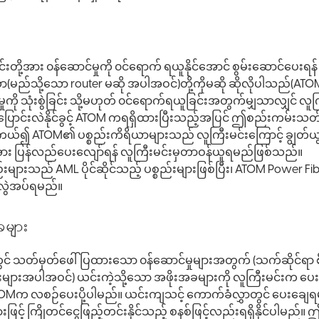
းတို့အား ၀န်ဆောင်မှုကို ၀င်ရောက် ရယူနိုင်အောင် စွမ်းဆောင်ပေးရ
ည်သို့သော router မဆို အပါအဝင်)တို့ကိုမဆို ဆိုလိုပါသည်(ATO
င်မှုကို သုံးစွဲခြင်း သို့မဟုတ် ၀င်ရောက်ရယူခြင်းအတွက်မျှသာလျှင် 
ောင်းလဲနိုင်ခွင့် ATOM ကရရှိထားပြီးသည့်အပြင် ဤစည်းကမ်းသတ်မ
အကယ်၍ ATOM၏ ပစ္စည်းကိရိယာများသည် လူကြီးမင်းကြောင့် ချွတ်ယွင်
ား ပြန်လည်ပေးလျော်ရန် လူကြီးမင်းမှတာဝန်ယူရမည်ဖြစ်သည်။
းများသည် AML ပိုင်ဆိုင်သည့် ပစ္စည်းများဖြစ်ပြီး၊ ATOM Power F
လွဲအပ်ရမည်။
ခများ
) တွင် သတ်မှတ်ဖေါ်ပြထားသော ၀န်ဆောင်မှုများအတွက် (သက်ဆိုင်ရ
ြေးများအပါအဝင်) ယင်းကဲ့သို့သော အဖိုးအခများကို လူကြီးမင်းက ပ
့ ATOMက လစဉ်ပေးပို့ပါမည်။ ယင်းကျသင့် ကောက်ခံလွှာတွင် ပေးချ
ကြိုတင်ငွေဖြည့်တင်းနိုင်သည့် စနစ်ဖြင့်လည်းရရှိနိုင်ပါမည်။ ဤ