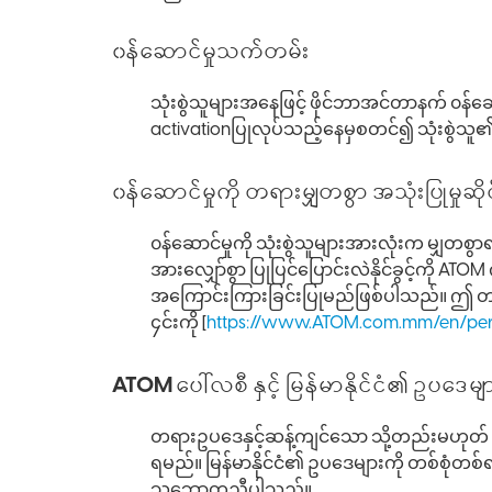
၀န်ဆောင်မှုသက်တမ်း
သုံးစွဲသူများအနေဖြင့် ဖိုင်ဘာအင်တာနက် ၀
activationပြုလုပ်သည့်နေမှစတင်၍ သုံးစွဲသူ
၀န်ဆောင်မှုကို တရားမျှတစွာ အသုံးပြုမှုဆို
၀န်ဆောင်မှုကို သုံးစွဲသူများအားလုံးက မျှတစွ
အားလျှော်စွာ ပြုပြင်ပြောင်းလဲနိုင်ခွင့်ကို A
အကြောင်းကြားခြင်းပြုမည်ဖြစ်ပါသည်။ ဤ တရ
၄င်းကို [
https://www.ATOM.com.mm/en/pers
ATOM ပေါ်လစီ နှင့် မြန်မာနိုင်ငံ၏ ဥပဒေများ
တရားဥပဒေနှင့်ဆန့်ကျင်သော သို့တည်းမဟုတ် တရ
ရမည်။ မြန်မာနိုင်ငံ၏ ဥပဒေများကို တစ်စုံတစ်ရ
သဘောတူညီပါသည်။