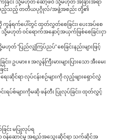
်ခြင်း သို့မဟုတ် ဆော့ဖ်ဝဲ သို့မဟုတ် အခြားအရာ
ည့်သည့် တတိယပုဂ္ဂိုလ်/အဖွဲ့အစည်း တို့၏
 ကွန်ရက်ပေါ်တွင် ထုတ်လွှတ်စေခြင်း၊ ပေးအပ်စေ
း သို့မဟုတ် ၀င်ရောက်အနှောင့်အယှက်ဖြစ်စေခြင်းငှာ
်း" သို့မဟုတ် "ပြည်လျှံကြပ်ညပ်" စေခြင်းနည်းများဖြင့်
ရွက်ခြင်း၊ ဥပမာ။ ။ အလွန်ကြီးမားများပြားသော အီးမေး
ြင်း
ဆိုင်ရာ လုပ်ငန်းစဉ်များကို လှည့်ဖျားရှောင်လွှဲ
်စ်များကိုမဆို ဖန်တီး ပြုလုပ်ခြင်း၊ ထုတ်လွှင့်
ခြင်း မပြုလုပ်ရ
၀န်ဆောင်မှု အရည်အသွေးဆိုင်ရာ သက်ဆိုင်အ