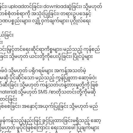
ုခြင်း၊ uploadတင်ခြင်း၊ downloadဆွဲခြင်း၊ သို့မဟုတ်
စုံတစ်ရာကို အသုံးပြုခြင်း၊ တရားဥပဒေနှင့်
ပစ္စည်းများ၊ လျှို့ဝှက်ချက်များ၊ ပုဂ္ဂိုလ်ရေး
်ခြင်း
်း
းမြှင့်တင်ရေးဆိုင်ရာကိစ္စများ၊ မည်သည့် ကုန်စည်
ို့မဟုတ် ယင်းတို့ကိုပေးပို့ခြင်း၊ ပြိုင်ပွဲများ
့ဖ်ဝဲ သို့မဟုတ် ပရိုဂရမ်များ အကန့်အသတ်မဲ့
ဆို ပိုင်ဆိုင်သော မည်သည့် ကွန်ပြူတာ ဆော့ဖ်ဝဲ၊
ဆီးခြင်း သို့မဟုတ် ကန့်သတ်ဟန့်တားမှုတို့ကို ဖြစ်
terial) သို့မဟုတ် SMS /စာတိုသတင်းတို့ကိုမဆို
တင်ခြင်း
ဖြစ်စေခြင်း၊ အနှောင့်အယှက်ပြုခြင်း သို့မဟုတ် မည်
န်ကန်သည့်နည်းဖြင့် ခွင့်ပြုထားခြင်းမရှိသည့် ဆော့
ို့မဟုတ် မူပိုင်ဖြစ်ကြောင်း ရေးသားဖေါ်ပြချက်များ