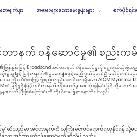
မစာမျက်နှာ
အမေးများသောမေးခွန်းများ
စက်ပိုင်ရှင
အင်တာနက် ဝန်ဆောင်မှု၏ စည်းကမ
ြန်နှုန်းမြင့် Broadband အင်တာနက် ၀န်ဆောင်မှုကို ရွေးချယ်သုံးစွ
ံးစွဲသူ)နှုင့် မြန်မာနင်ငံ၏ဥပဒေများနှင့်အညီ မှတ်ပုံတင်၍ မှတ်ပုံတင်အ
်းဒေသကြီး လိပ်စာဖြင့် ဖွဲ့စည်းတည်ထောင်ထားရှိသော ATOM Myanmar L
်နှုန်းမြင့် အင်တာနက်ဝန်ဆောင်မှုအား သုံးစွဲခြင်းဖြင့် သို့မဟုတ် ပေးခ
ှုနားလည် ပြီးဖြစ်ကြောင်းကို ကိုယ်စားပြုရာရောက်ပါသည်။
ိုသည်မှာ အင်တာနက်ကို လူကြီးမင်းဝင်ရောက်ရယူနိုင်ရန် သို့မဟု
ိသော အင်တာနက်ဝန်ဆောင်မှုကို ဆိုလိုပါသည်။