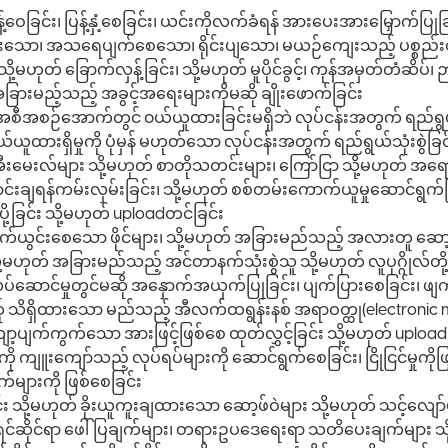
ြန့်ဝေခြင်း၊ ပြန့်နှံ့စေခြင်း၊ ယင်းကိုလက်ခံရန် အားပေးအားမြှောက်ပြ
်းသော၊ အသရေပျက်စေသော၊ ရိုင်းပျသော၊ မယဉ်ကျေးသည့် ပစ္စည်းတစ်
တ် ခြောက်လှန့်ခြင်း၊ သို့မဟုတ် မူပိုင်ခွင့်၊ ကုန်အမှတ်တံဆိပ်၊ ဉာဏ
ခြားမည့်သည့် အခွင့်အရေးများကိုမဆို ချိုးဖောက်ခြင်း
s အစီအစဉ်အောက်တွင် ၀ယ်ယူထားခြင်းမရှိဘဲ လုပ်ငန်းအတွက် ရည်ရွယ
ထားရှိမှုကို ပုံမှန် မဟုတ်သော လုပ်ငန်းအတွက် ရည်ရွယ်သုံးစွဲခြင
ေးလ်များ သို့မဟုတ် စာတိုသတင်းများ၊ ကြော်ငြာ သို့မဟုတ် အရောင်
င်းချရန်ကမ်းလှမ်းခြင်း၊ သို့မဟုတ် စစ်တမ်းကောက်ယူမှုဆောင်ရွက်ခြင်း သ
ခြင်း သို့မဟုတ် uploadတင်ခြင်း
ှားပျက်ယွင်းစေသော ဖိုင်များ၊ သို့မဟုတ် အခြားမည်သည့် အလားတူ ဆော
ဟုတ် အခြားမည်သည့် အင်တာနက်သုံးစွဲသူ သို့မဟုတ် လူပုဂ္ဂိုလ်တို့မ
လုပ်ဆောင်မှုတွင်မဆို အနှောက်အယှက်ပြုခြင်း၊ ပျက်ပြားစေခြင်း၊ ဖျက်
်ဟု သိရှိထားသော မည်သည့် အီလက်ထရွန်းနစ် အရာဝတ္ထု(electronic ma
့ပျက်ကွက်သော အားဖြင့်ဖြစ်စေ ထုတ်လွှင့်ခြင်း သို့မဟုတ် upload
ို ကျူးကျော်သည့် လုပ်ရပ်များကို ဆောင်ရွက်စေခြင်း၊ ငြိုငြင်မှုကို
်များကို ဖြစ်စေခြင်း
 သို့မဟုတ် ခိုးယူကူးချထားသော ဆော့ဖ်ဝဲများ သို့မဟုတ် သင့်လျော်မှ
/ဖန်တီးရှင်ဆိုင်ရာ ဖေါ်ပြချက်များ၊ တရားဥပဒေရေးရာ သတိပေးချက်များ သ